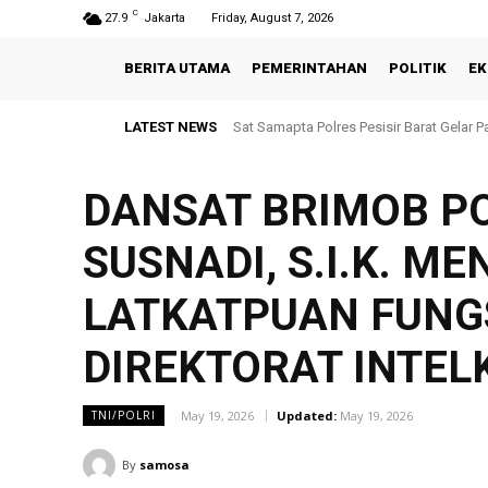
C
27.9
Jakarta
Friday, August 7, 2026
BERITA UTAMA
PEMERINTAHAN
POLITIK
EK
LATEST NEWS
Sat Samapta Polres Pesisir Barat Gelar P
DANSAT BRIMOB P
SUSNADI, S.I.K. 
LATKATPUAN FUNGS
DIREKTORAT INTE
May 19, 2026
Updated:
May 19, 2026
TNI/POLRI
By
samosa