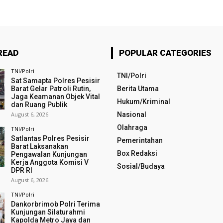
READ
POPULAR CATEGORIES
TNI/Polri
TNI/Polri
Sat Samapta Polres Pesisir
Barat Gelar Patroli Rutin,
Berita Utama
Jaga Keamanan Objek Vital
Hukum/Kriminal
dan Ruang Publik
August 6, 2026
Nasional
Olahraga
TNI/Polri
Satlantas Polres Pesisir
Pemerintahan
Barat Laksanakan
Box Redaksi
Pengawalan Kunjungan
Kerja Anggota Komisi V
Sosial/Budaya
DPR RI
August 6, 2026
TNI/Polri
Dankorbrimob Polri Terima
Kunjungan Silaturahmi
Kapolda Metro Jaya dan