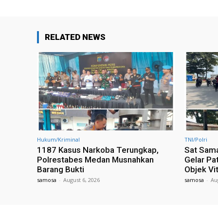
RELATED NEWS
Hukum/Kriminal
TNI/Polri
1187 Kasus Narkoba Terungkap,
Sat Sama
Polrestabes Medan Musnahkan
Gelar Pa
Barang Bukti
Objek Vi
samosa
-
August 6, 2026
samosa
-
Au