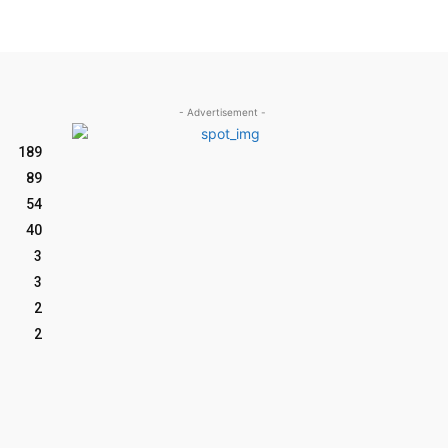
- Advertisement -
189
89
54
40
3
3
2
2