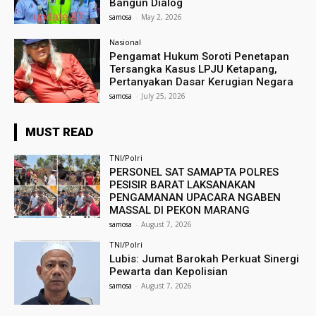
Bangun Dialog
samosa
-
May 2, 2026
Nasional
Pengamat Hukum Soroti Penetapan
Tersangka Kasus LPJU Ketapang,
Pertanyakan Dasar Kerugian Negara
samosa
-
July 25, 2026
MUST READ
TNI/Polri
PERSONEL SAT SAMAPTA POLRES
PESISIR BARAT LAKSANAKAN
PENGAMANAN UPACARA NGABEN
MASSAL DI PEKON MARANG
samosa
-
August 7, 2026
TNI/Polri
Lubis: Jumat Barokah Perkuat Sinergi
Pewarta dan Kepolisian
samosa
-
August 7, 2026