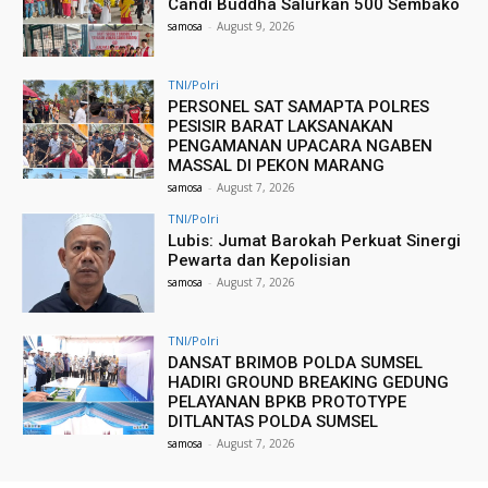
Candi Buddha Salurkan 500 Sembako
samosa
-
August 9, 2026
TNI/Polri
PERSONEL SAT SAMAPTA POLRES
PESISIR BARAT LAKSANAKAN
PENGAMANAN UPACARA NGABEN
MASSAL DI PEKON MARANG
samosa
-
August 7, 2026
TNI/Polri
Lubis: Jumat Barokah Perkuat Sinergi
Pewarta dan Kepolisian
samosa
-
August 7, 2026
TNI/Polri
DANSAT BRIMOB POLDA SUMSEL
HADIRI GROUND BREAKING GEDUNG
PELAYANAN BPKB PROTOTYPE
DITLANTAS POLDA SUMSEL
samosa
-
August 7, 2026