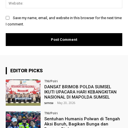
Web
Save my name, email, and website in this browser for the next time
I comment.
EDITOR PICKS
TNI/Polri
DANSAT BRIMOB POLDA SUMSEL
IKUTI UPACARA HARI KEBANGKITAN
NASIONAL DI MAPOLDA SUMSEL
samosa
-
May 20, 2026
TNI/Polri
Sentuhan Humanis Polwan di Tengah
Aksi Buruh, Bagikan Bunga dan