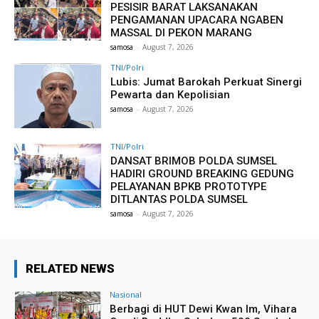
PESISIR BARAT LAKSANAKAN
PENGAMANAN UPACARA NGABEN
MASSAL DI PEKON MARANG
samosa
-
August 7, 2026
TNI/Polri
Lubis: Jumat Barokah Perkuat Sinergi
Pewarta dan Kepolisian
samosa
-
August 7, 2026
TNI/Polri
DANSAT BRIMOB POLDA SUMSEL
HADIRI GROUND BREAKING GEDUNG
PELAYANAN BPKB PROTOTYPE
DITLANTAS POLDA SUMSEL
samosa
-
August 7, 2026
RELATED NEWS
Nasional
Berbagi di HUT Dewi Kwan Im, Vihara