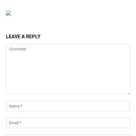
LEAVE A REPLY
Comment:
Na
Ema