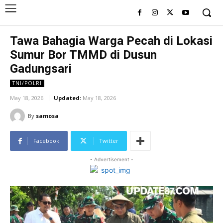
Tawa Bahagia Warga Pecah di Lokasi
Sumur Bor TMMD di Dusun
Gadungsari
TNI/POLRI
May 18, 2026
Updated:
May 18, 2026
By
samosa
Facebook
Twitter
- Advertisement -