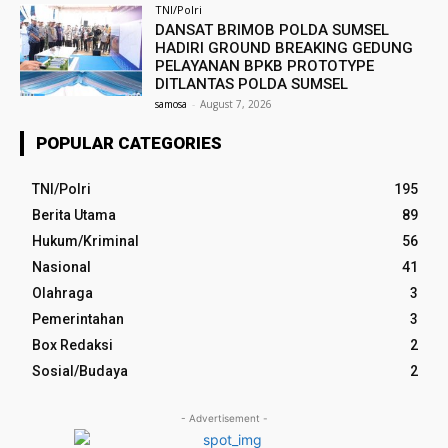
TNI/Polri
DANSAT BRIMOB POLDA SUMSEL
HADIRI GROUND BREAKING GEDUNG
PELAYANAN BPKB PROTOTYPE
DITLANTAS POLDA SUMSEL
samosa
-
August 7, 2026
POPULAR CATEGORIES
TNI/Polri
195
Berita Utama
89
Hukum/Kriminal
56
Nasional
41
Olahraga
3
Pemerintahan
3
Box Redaksi
2
Sosial/Budaya
2
- Advertisement -