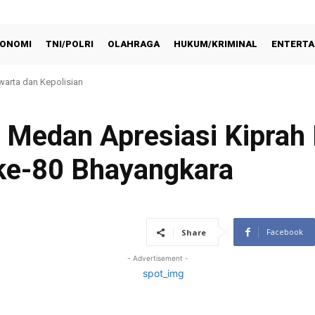
ONOMI
TNI/POLRI
OLAHRAGA
HUKUM/KRIMINAL
ENTERTA
warta dan Kepolisian
DIRI GROUND BREAKING GEDUNG PELAYANAN BPKB PROTOTYPE DITLANTA
 Medan Apresiasi Kiprah 
ke-80 Bhayangkara
Facebook
Share
- Advertisement -