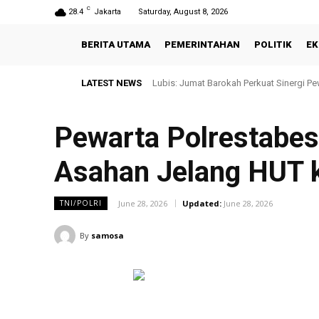
C
28.4
Jakarta
Saturday, August 8, 2026
BERITA UTAMA
PEMERINTAHAN
POLITIK
EK
LATEST NEWS
Lubis: Jumat Barokah Perkuat Sinergi Pe
DANSAT BRIMOB POLDA SUMSEL HA
Pewarta Polrestabes
Asahan Jelang HUT 
June 28, 2026
Updated:
June 28, 2026
TNI/POLRI
By
samosa