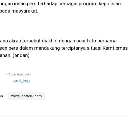
ungan insan pers terhadap berbagai program kepolisian
epada masyarakat.
na akrab tersebut diakhiri dengan sesi foto bersama
 insan pers dalam mendukung terciptanya situasi Kamtibmas
ahan. (endan)
- Advertisement -
GS
Www.update87.com