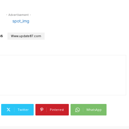
- Advertisement -
GS
Www.update87.com
Twitter
Pinterest
WhatsApp