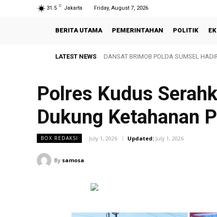
C
31.5
Jakarta
Friday, August 7, 2026
BERITA UTAMA
PEMERINTAHAN
POLITIK
EK
LATEST NEWS
DANSAT BRIMOB POLDA SUMSEL HADIRI
Personel Batalyon D Pelopor Satbrim
Polres Kudus Serahk
Dukung Ketahanan P
July 1, 2026
Updated:
July 1, 2026
BOX REDAKSI
By
samosa