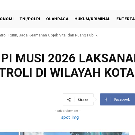
ONOMI
TNI/POLRI
OLAHRAGA
HUKUM/KRIMINAL
ENTERTA
atroli Rutin, Jaga Keamanan Objek Vital dan Ruang Publik
anakan Pengawalan Kunjungan Kerja Anggota Komisi V DPR RI
PI MUSI 2026 LAKSAN
ROLI DI WILAYAH KOT
Facebook
Share
- Advertisement -