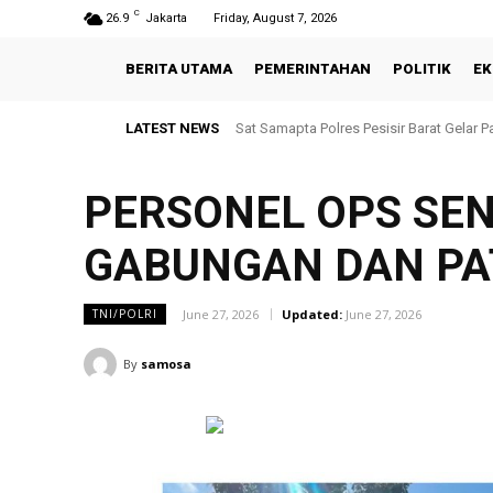
C
26.9
Jakarta
Friday, August 7, 2026
BERITA UTAMA
PEMERINTAHAN
POLITIK
EK
LATEST NEWS
Sat Samapta Polres Pesisir Barat Gelar P
Satlantas Polres Pesisir Barat Laks
PERSONEL OPS SEN
GABUNGAN DAN PAT
June 27, 2026
Updated:
June 27, 2026
TNI/POLRI
By
samosa