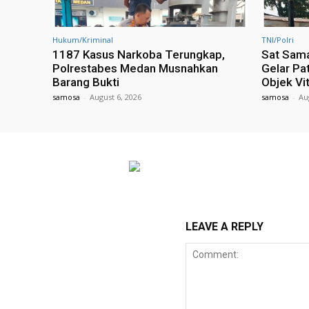
Hukum/Kriminal
TNI/Polri
1187 Kasus Narkoba Terungkap,
Sat Sama
Polrestabes Medan Musnahkan
Gelar Pa
Barang Bukti
Objek Vi
samosa
-
August 6, 2026
samosa
-
Au
LEAVE A REPLY