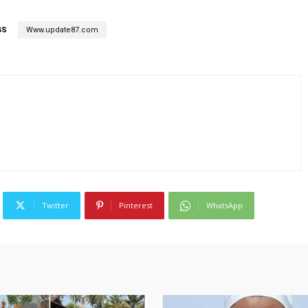
GS
Www.update87.com
Twitter
Pinterest
WhatsApp