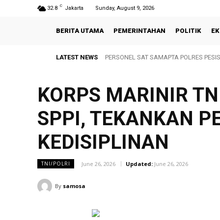
C
32.8
Jakarta
Sunday, August 9, 2026
BERITA UTAMA
PEMERINTAHAN
POLITIK
EK
LATEST NEWS
PERSONEL SAT SAMAPTA POLRES PES
Lubis: Jumat Barokah Perkuat Sinerg
KORPS MARINIR TN
SPPI, TEKANKAN 
KEDISIPLINAN
June 26, 2026
Updated:
June 26, 2026
TNI/POLRI
By
samosa