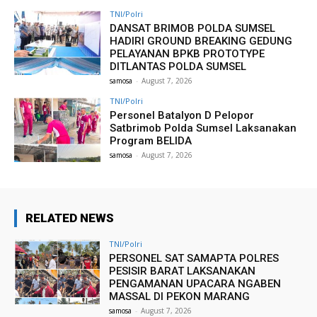
TNI/Polri
DANSAT BRIMOB POLDA SUMSEL
HADIRI GROUND BREAKING GEDUNG
PELAYANAN BPKB PROTOTYPE
DITLANTAS POLDA SUMSEL
samosa
-
August 7, 2026
TNI/Polri
Personel Batalyon D Pelopor
Satbrimob Polda Sumsel Laksanakan
Program BELIDA
samosa
-
August 7, 2026
RELATED NEWS
TNI/Polri
PERSONEL SAT SAMAPTA POLRES
PESISIR BARAT LAKSANAKAN
PENGAMANAN UPACARA NGABEN
MASSAL DI PEKON MARANG
samosa
-
August 7, 2026