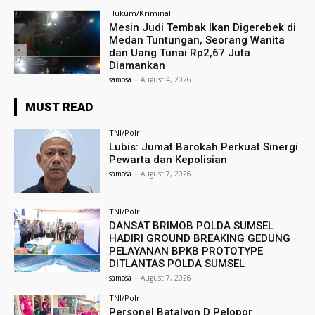
Hukum/Kriminal
Mesin Judi Tembak Ikan Digerebek di
Medan Tuntungan, Seorang Wanita
dan Uang Tunai Rp2,67 Juta
Diamankan
samosa
-
August 4, 2026
MUST READ
TNI/Polri
Lubis: Jumat Barokah Perkuat Sinergi
Pewarta dan Kepolisian
samosa
-
August 7, 2026
TNI/Polri
DANSAT BRIMOB POLDA SUMSEL
HADIRI GROUND BREAKING GEDUNG
PELAYANAN BPKB PROTOTYPE
DITLANTAS POLDA SUMSEL
samosa
-
August 7, 2026
TNI/Polri
Personel Batalyon D Pelopor