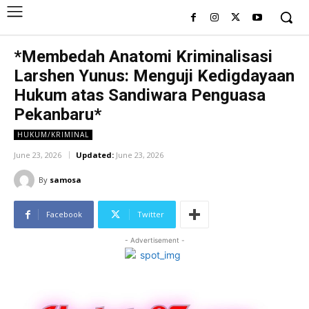
*Membedah Anatomi Kriminalisasi
Larshen Yunus: Menguji Kedigdayaan
Hukum atas Sandiwara Penguasa
Pekanbaru*
HUKUM/KRIMINAL
June 23, 2026
Updated:
June 23, 2026
By
samosa
Facebook
Twitter
- Advertisement -