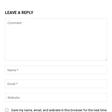
LEAVE A REPLY
Comment:
Na
Ema
Web
Save my name, email, and website in this browser for the next time