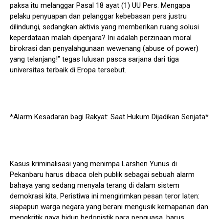
paksa itu melanggar Pasal 18 ayat (1) UU Pers. Mengapa
pelaku penyuapan dan pelanggar kebebasan pers justru
dilindungi, sedangkan aktivis yang memberikan ruang solusi
keperdataan malah dipenjara? Ini adalah perzinaan moral
birokrasi dan penyalahgunaan wewenang (abuse of power)
yang telanjang!” tegas lulusan pasca sarjana dari tiga
universitas terbaik di Eropa tersebut.
*Alarm Kesadaran bagi Rakyat: Saat Hukum Dijadikan Senjata*
Kasus kriminalisasi yang menimpa Larshen Yunus di
Pekanbaru harus dibaca oleh publik sebagai sebuah alarm
bahaya yang sedang menyala terang di dalam sistem
demokrasi kita. Peristiwa ini mengirimkan pesan teror laten:
siapapun warga negara yang berani mengusik kemapanan dan
mengkritik gaya hidup hedonistik para penguasa, harus