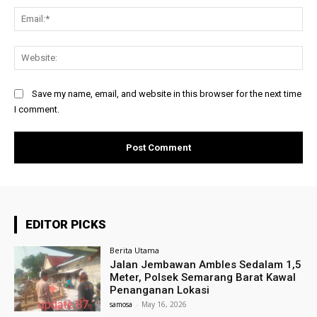
Ema
Web
Save my name, email, and website in this browser for the next time
I comment.
EDITOR PICKS
Berita Utama
Jalan Jembawan Ambles Sedalam 1,5
Meter, Polsek Semarang Barat Kawal
Penanganan Lokasi
samosa
-
May 16, 2026