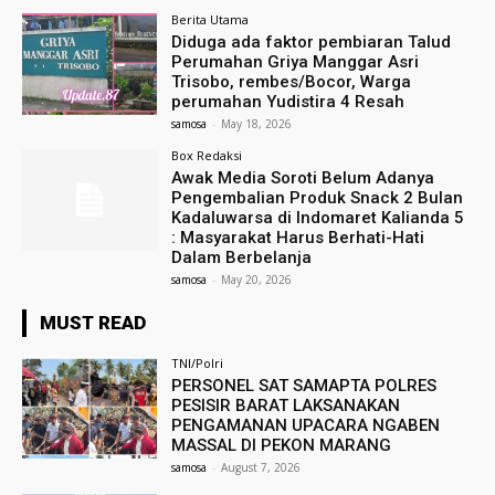
Berita Utama
Diduga ada faktor pembiaran Talud
Perumahan Griya Manggar Asri
Trisobo, rembes/Bocor, Warga
perumahan Yudistira 4 Resah
samosa
-
May 18, 2026
Box Redaksi
Awak Media Soroti Belum Adanya
Pengembalian Produk Snack 2 Bulan
Kadaluwarsa di Indomaret Kalianda 5
: Masyarakat Harus Berhati-Hati
Dalam Berbelanja
samosa
-
May 20, 2026
MUST READ
TNI/Polri
PERSONEL SAT SAMAPTA POLRES
PESISIR BARAT LAKSANAKAN
PENGAMANAN UPACARA NGABEN
MASSAL DI PEKON MARANG
samosa
-
August 7, 2026