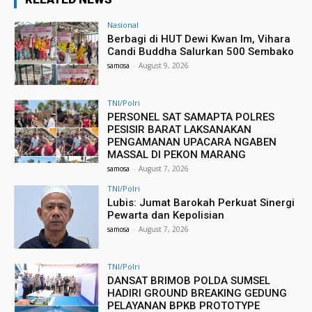
Nasional
Berbagi di HUT Dewi Kwan Im, Vihara
Candi Buddha Salurkan 500 Sembako
samosa
-
August 9, 2026
TNI/Polri
PERSONEL SAT SAMAPTA POLRES
PESISIR BARAT LAKSANAKAN
PENGAMANAN UPACARA NGABEN
MASSAL DI PEKON MARANG
samosa
-
August 7, 2026
TNI/Polri
Lubis: Jumat Barokah Perkuat Sinergi
Pewarta dan Kepolisian
samosa
-
August 7, 2026
TNI/Polri
DANSAT BRIMOB POLDA SUMSEL
HADIRI GROUND BREAKING GEDUNG
PELAYANAN BPKB PROTOTYPE