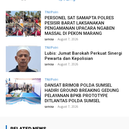
TNI/Polri
PERSONEL SAT SAMAPTA POLRES
PESISIR BARAT LAKSANAKAN
PENGAMANAN UPACARA NGABEN
MASSAL DI PEKON MARANG
samosa
-
August 7, 2026
TNI/Polri
Lubis: Jumat Barokah Perkuat Sinergi
Pewarta dan Kepolisian
samosa
-
August 7, 2026
TNI/Polri
DANSAT BRIMOB POLDA SUMSEL
HADIRI GROUND BREAKING GEDUNG
PELAYANAN BPKB PROTOTYPE
DITLANTAS POLDA SUMSEL
samosa
-
August 7, 2026
RELATED NEWS