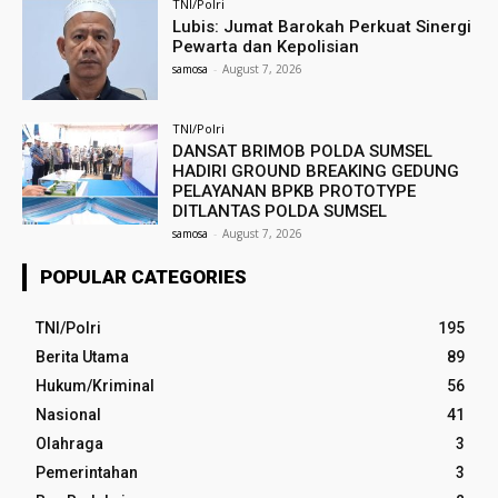
TNI/Polri
Lubis: Jumat Barokah Perkuat Sinergi
Pewarta dan Kepolisian
samosa
-
August 7, 2026
TNI/Polri
DANSAT BRIMOB POLDA SUMSEL
HADIRI GROUND BREAKING GEDUNG
PELAYANAN BPKB PROTOTYPE
DITLANTAS POLDA SUMSEL
samosa
-
August 7, 2026
POPULAR CATEGORIES
TNI/Polri
195
Berita Utama
89
Hukum/Kriminal
56
Nasional
41
Olahraga
3
Pemerintahan
3