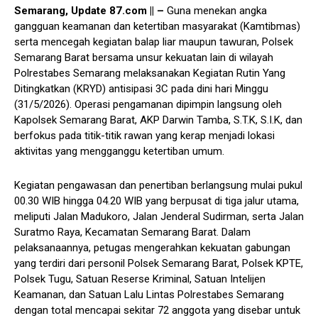
Semarang, Update 87.com || –
Guna menekan angka
gangguan keamanan dan ketertiban masyarakat (Kamtibmas)
serta mencegah kegiatan balap liar maupun tawuran, Polsek
Semarang Barat bersama unsur kekuatan lain di wilayah
Polrestabes Semarang melaksanakan Kegiatan Rutin Yang
Ditingkatkan (KRYD) antisipasi 3C pada dini hari Minggu
(31/5/2026). Operasi pengamanan dipimpin langsung oleh
Kapolsek Semarang Barat, AKP Darwin Tamba, S.T.K, S.I.K, dan
berfokus pada titik-titik rawan yang kerap menjadi lokasi
aktivitas yang mengganggu ketertiban umum.
Kegiatan pengawasan dan penertiban berlangsung mulai pukul
00.30 WIB hingga 04.20 WIB yang berpusat di tiga jalur utama,
meliputi Jalan Madukoro, Jalan Jenderal Sudirman, serta Jalan
Suratmo Raya, Kecamatan Semarang Barat. Dalam
pelaksanaannya, petugas mengerahkan kekuatan gabungan
yang terdiri dari personil Polsek Semarang Barat, Polsek KPTE,
Polsek Tugu, Satuan Reserse Kriminal, Satuan Intelijen
Keamanan, dan Satuan Lalu Lintas Polrestabes Semarang
dengan total mencapai sekitar 72 anggota yang disebar untuk