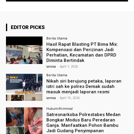
EDITOR PICKS
Berita Utama
Hasil Rapat Blasting PT Bima Mix:
Kompensasi dan Perizinan Jadi
Perhatian, Kecamatan dan DPRD
Diminta Bertindak
samosa
-
April 1, 2026
Berita Utama
Nikah siri berujung petaka, laporan
istri sah ke polres Demak sudah
masuk menjadi laporan resmi
samosa
-
April 15, 2026
Hukum/Kriminal
Satresnarkoba Polrestabes Medan
Bongkar Modus Baru Peredaran
Ganja. Manfaatkan Pohon Bambu
Jadi Gudang Penyimpanan