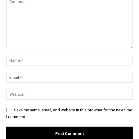
Comment:
Na
Ema
Web
Save my name, email, and website in this browser for the next time
I comment.