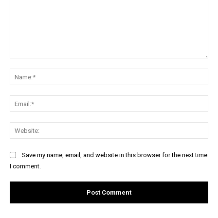
Comment:
Na
Ema
Web
Save my name, email, and website in this browser for the next time
I comment.