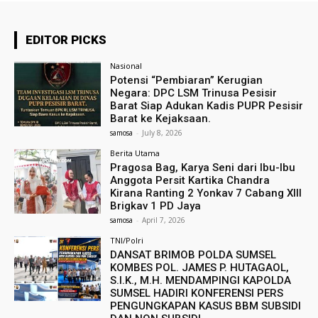
EDITOR PICKS
Nasional
Potensi “Pembiaran” Kerugian
Negara: DPC LSM Trinusa Pesisir
Barat Siap Adukan Kadis PUPR Pesisir
Barat ke Kejaksaan.
samosa
-
July 8, 2026
Berita Utama
Pragosa Bag, Karya Seni dari Ibu-Ibu
Anggota Persit Kartika Chandra
Kirana Ranting 2 Yonkav 7 Cabang XIII
Brigkav 1 PD Jaya
samosa
-
April 7, 2026
TNI/Polri
DANSAT BRIMOB POLDA SUMSEL
KOMBES POL. JAMES P. HUTAGAOL,
S.I.K., M.H. MENDAMPINGI KAPOLDA
SUMSEL HADIRI KONFERENSI PERS
PENGUNGKAPAN KASUS BBM SUBSIDI