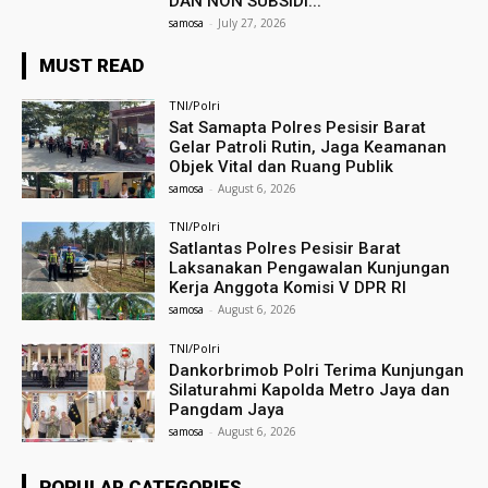
DAN NON SUBSIDI...
samosa
-
July 27, 2026
MUST READ
TNI/Polri
Sat Samapta Polres Pesisir Barat
Gelar Patroli Rutin, Jaga Keamanan
Objek Vital dan Ruang Publik
samosa
-
August 6, 2026
TNI/Polri
Satlantas Polres Pesisir Barat
Laksanakan Pengawalan Kunjungan
Kerja Anggota Komisi V DPR RI
samosa
-
August 6, 2026
TNI/Polri
Dankorbrimob Polri Terima Kunjungan
Silaturahmi Kapolda Metro Jaya dan
Pangdam Jaya
samosa
-
August 6, 2026
POPULAR CATEGORIES