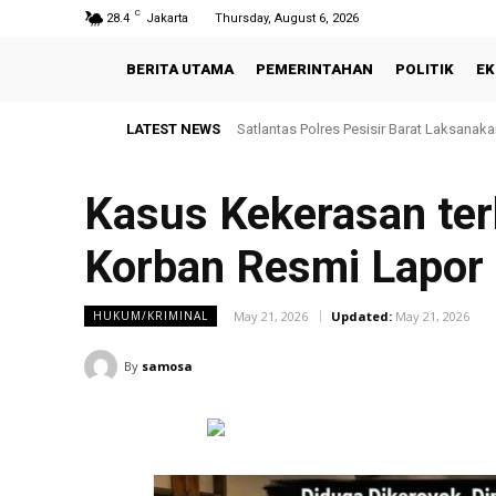
C
28.4
Jakarta
Thursday, August 6, 2026
BERITA UTAMA
PEMERINTAHAN
POLITIK
EK
LATEST NEWS
Satlantas Polres Pesisir Barat Laksanak
Dankorbrimob Polri Terima Kunjunga
Kasus Kekerasan ter
Korban Resmi Lapor 
May 21, 2026
Updated:
May 21, 2026
HUKUM/KRIMINAL
By
samosa